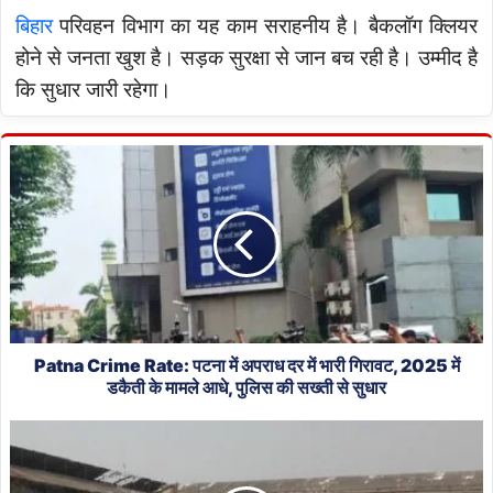
बिहार
परिवहन विभाग का यह काम सराहनीय है। बैकलॉग क्लियर
होने से जनता खुश है। सड़क सुरक्षा से जान बच रही है। उम्मीद है
कि सुधार जारी रहेगा।
Patna
Crime
Rate:
पटना
में
अपराध
दर
में
भारी
गिरावट,
Patna Crime Rate: पटना में अपराध दर में भारी गिरावट, 2025 में
2025
डकैती के मामले आधे, पुलिस की सख्ती से सुधार
में
Bihar
डकैती
News:
के
दरभंगा
मामले