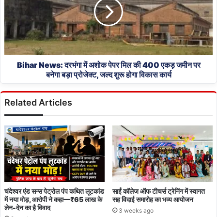
में
आधे,
अशोक
पुलिस
पेपर
की
मिल
सख्ती
की
से
400
सुधार
एकड़
Bihar News: दरभंगा में अशोक पेपर मिल की 400 एकड़ जमीन पर
जमीन
बनेगा बड़ा प्रोजेक्ट, जल्द शुरू होगा विकास कार्य
पर
बनेगा
Related Articles
बड़ा
प्रोजेक्ट,
जल्द
शुरू
होगा
विकास
कार्य
चंदेश्वर एंड सन्स पेट्रोल पंप कथित लूटकांड
साईं कॉलेज ऑफ टीचर्स ट्रेनिंग में स्वागत
में नया मोड़, आरोपी ने कहा—₹65 लाख के
सह विदाई समारोह का भव्य आयोजन
लेन-देन का है विवाद
3 weeks ago