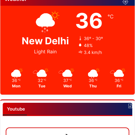
36
℃
New Delhi
36º - 30º
48%
Light Rain
3.4 km/h
36
32
37
36
36
℃
℃
℃
℃
℃
Mon
Tue
Wed
Thu
Fri
Youtube