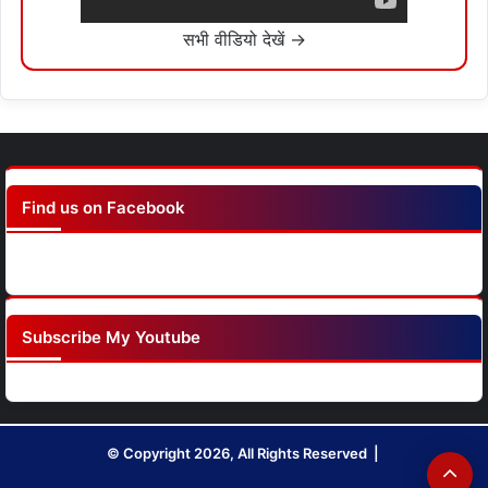
सभी वीडियो देखें →
Find us on Facebook
Subscribe My Youtube
© Copyright 2026, All Rights Reserved |
Ba