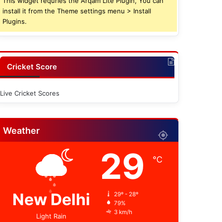
This widget requries the Arqam Lite Plugin, You can
install it from the Theme settings menu > Install
Plugins.
Cricket Score
Live Cricket Scores
Weather
29
℃
New Delhi
29º - 28º
79%
3 km/h
Light Rain