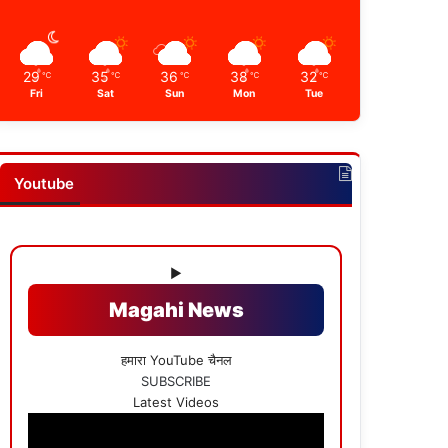
29
35
36
38
32
℃
℃
℃
℃
℃
Fri
Sat
Sun
Mon
Tue
Youtube
▶
Magahi News
हमारा YouTube चैनल
SUBSCRIBE
Latest Videos