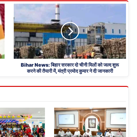
Bihar
News:
बिहार
सरकार
दो
चीनी
मिलों
को
जल्द
शुरू
Bihar News: बिहार सरकार दो चीनी मिलों को जल्द शुरू
करने की तैयारी में, मंत्री प्रमोद कुमार ने दी जानकारी
करने
की
तैयारी
में,
मंत्री
प्रमोद
कुमार
ने
दी
जानकारी