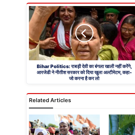
Bihar
Politics:
राबड़ी
देवी
का
बंगला
खाली
नहीं
करेंगे,
आरजेडी
Bihar Politics: राबड़ी देवी का बंगला खाली नहीं करेंगे,
आरजेडी ने नीतीश सरकार को दिया खुला अल्टीमेटम, कहा-
ने
जो करना है कर लो
नीतीश
सरकार
को
दिया
Related Articles
खुला
अल्टीमेटम,
कहा-
जो
करना