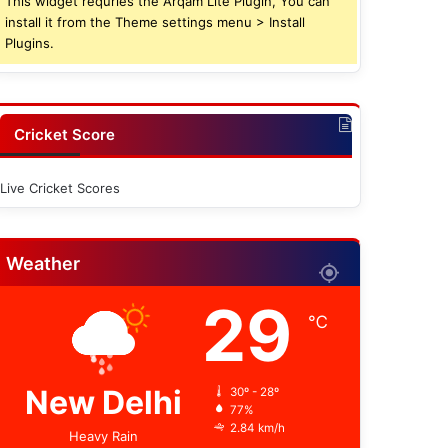
This widget requries the Arqam Lite Plugin, You can
install it from the Theme settings menu > Install
Plugins.
Cricket Score
Live Cricket Scores
Weather
29
℃
New Delhi
30º - 28º
77%
2.84 km/h
Heavy Rain