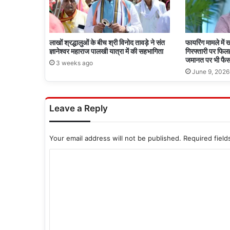
है
कर
लो
लाखों श्रद्धालुओं के बीच श्री विनोद तावड़े ने संत
फायरिंग मामले में
ज्ञानेश्वर महाराज पालखी यात्रा में की सहभागिता
गिरफ्तारी पर फिलहा
जमानत पर भी फैस
3 weeks ago
June 9, 2026
Leave a Reply
Your email address will not be published.
Required fiel
C
o
m
m
e