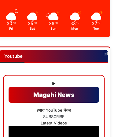
30
35
36
38
32
℃
℃
℃
℃
℃
Fri
Sat
Sun
Mon
Tue
Youtube
▶
Magahi News
हमारा YouTube चैनल
SUBSCRIBE
Latest Videos