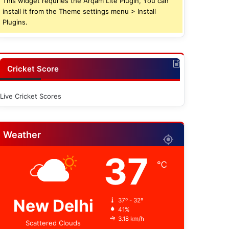
This widget requries the Arqam Lite Plugin, You can
install it from the Theme settings menu > Install
Plugins.
Cricket Score
Live Cricket Scores
Weather
37
℃
New Delhi
37º - 32º
41%
3.18 km/h
Scattered Clouds