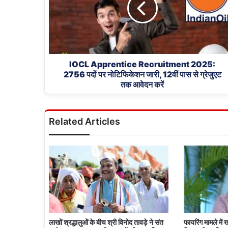
2756
पदों
पर
नोटिफिकेशन
जारी,
12वीं
IOCL Apprentice Recruitment 2025:
2756 पदों पर नोटिफिकेशन जारी, 12वीं पास से ग्रेजुएट
पास
तक आवेदन करें
से
ग्रेजुएट
तक
आवेदन
Related Articles
करें
लाखों श्रद्धालुओं के बीच श्री विनोद तावड़े ने संत
फायरिंग मामले में