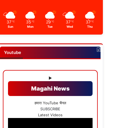
37
35
29
37
37
℃
℃
℃
℃
℃
Sun
Mon
Tue
Wed
Thu
Youtube
▶
Magahi News
हमारा YouTube चैनल
SUBSCRIBE
Latest Videos