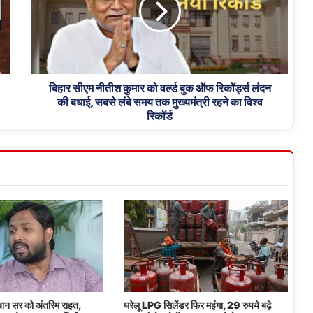
को
वर्ल्ड
बुक
ऑफ
रिकॉर्ड्स
लंदन
बिहार सीएम नीतीश कुमार को वर्ल्ड बुक ऑफ रिकॉर्ड्स लंदन
की बधाई, सबसे लंबे समय तक मुख्यमंत्री रहने का विश्व
की
रिकॉर्ड
बधाई,
सबसे
लंबे
समय
तक
मुख्यमंत्री
रहने
का
विश्व
रिकॉर्ड
 खान सर को अंतरिम राहत,
घरेलू LPG सिलेंडर फिर महंगा, 29 रुपये बढ़े