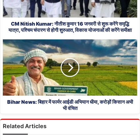
जनवरी
से
शुरू
करेंगे
CM Nitish Kumar: नीतीश कुमार 16 जनवरी से शुरू करेंगे समृद्धि
समृद्धि
यात्रा, पश्चिम चंपारण से होगी शुरुआत, विकास योजनाओं की करेंगे समीक्षा
यात्रा,
Bihar
पश्चिम
News:
चंपारण
बिहार
से
में
होगी
फार्मर
शुरुआत,
आईडी
विकास
अभियान
योजनाओं
धीमा,
की
करोड़ों
करेंगे
किसान
समीक्षा
Bihar News: बिहार में फार्मर आईडी अभियान धीमा, करोड़ों किसान अभी
अभी
भी वंचित
भी
वंचित
Related Articles