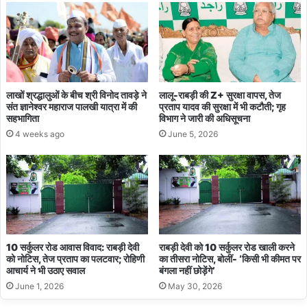
लाखों श्रद्धालुओं के बीच श्री विनोद तावड़े ने
लालू-राबड़ी की Z+ सुरक्षा वापस, तेज
संत ज्ञानेश्वर महाराज पालखी यात्रा में की
प्रताप यादव की सुरक्षा में भी कटौती; गृह
सहभागिता
विभाग ने जारी की अधिसूचना
4 weeks ago
June 5, 2026
10 सर्कुलर रोड आवास विवाद: राबड़ी देवी
राबड़ी देवी को 10 सर्कुलर रोड खाली करने
को नोटिस, तेज प्रताप का पलटवार; रोहिणी
का तीसरा नोटिस, बोलीं- ‘किसी भी कीमत पर
आचार्य ने भी उठाए सवाल
बंगला नहीं छोड़ेंगे’
June 1, 2026
May 30, 2026