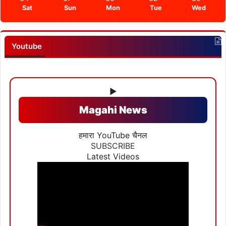
Sat
Sun
Mon
Tue
Wed
Youtube
▶
Magahi News
हमारा YouTube चैनल
SUBSCRIBE
Latest Videos