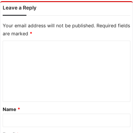
Leave a Reply
Your email address will not be published.
Required fields
are marked
*
C
o
m
m
e
n
t
*
Name
*