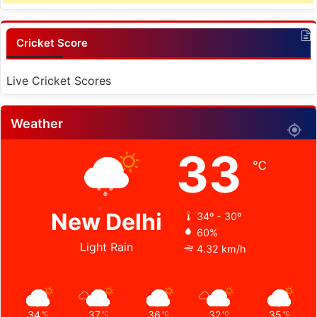
Cricket Score
Live Cricket Scores
Weather
33
℃
New Delhi
34º - 30º
60%
Light Rain
4.32 km/h
34
37
36
32
35
℃
℃
℃
℃
℃