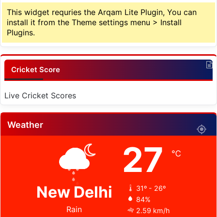
This widget requries the Arqam Lite Plugin, You can
install it from the Theme settings menu > Install
Plugins.
Cricket Score
Live Cricket Scores
Weather
27
℃
New Delhi
31º - 26º
84%
Rain
2.59 km/h