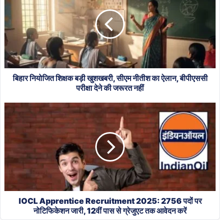
शिक्षक
बड़ी
खुशखबरी,
सीएम
नीतीश
का
ऐलान,
बीपीएससी
बिहार नियोजित शिक्षक बड़ी खुशखबरी, सीएम नीतीश का ऐलान, बीपीएससी
परीक्षा
परीक्षा देने की जरूरत नहीं
देने
IOCL
की
Apprentice
जरूरत
Recruitment
नहीं
2025:
2756
पदों
पर
नोटिफिकेशन
जारी,
12वीं
IOCL Apprentice Recruitment 2025: 2756 पदों पर
पास
नोटिफिकेशन जारी, 12वीं पास से ग्रेजुएट तक आवेदन करें