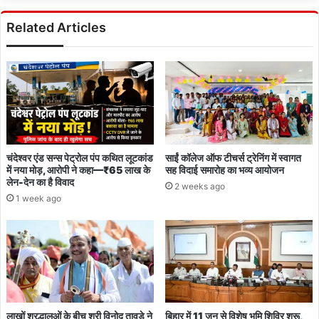
से
ग्रेजुएट
Related Articles
तक
आवेदन
करें
चंदेश्वर एंड सन्स पेट्रोल पंप कथित लूटकांड
साईं कॉलेज ऑफ टीचर्स ट्रेनिंग में स्वागत
में नया मोड़, आरोपी ने कहा—₹65 लाख के
सह विदाई समारोह का भव्य आयोजन
लेन-देन का है विवाद
2 weeks ago
1 week ago
लाखों श्रद्धालुओं के बीच श्री विनोद तावड़े ने
बिहार में 11 जून से विशेष भूमि शिविर शुरू,