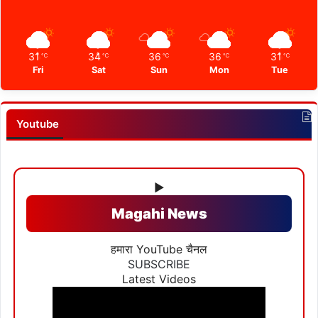
31
34
36
36
31
℃
℃
℃
℃
℃
Fri
Sat
Sun
Mon
Tue
Youtube
▶
Magahi News
हमारा YouTube चैनल
SUBSCRIBE
Latest Videos