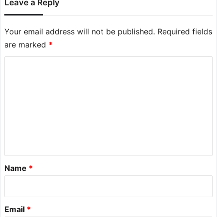
Leave a Reply
Your email address will not be published.
Required fields
are marked
*
C
o
m
m
e
n
t
*
Name
*
Email
*