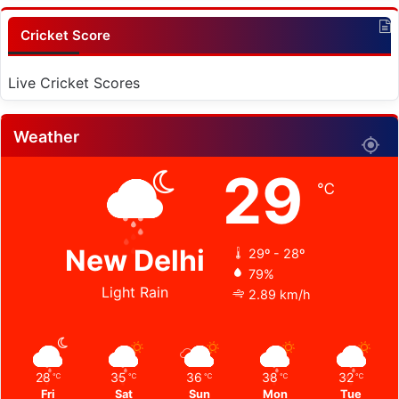
Cricket Score
Live Cricket Scores
Weather
29
℃
New Delhi
29º - 28º
79%
Light Rain
2.89 km/h
28
35
36
38
32
℃
℃
℃
℃
℃
Fri
Sat
Sun
Mon
Tue