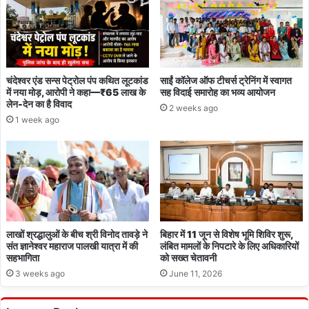
सब
ठीक
हो
जाएगा
चंदेश्वर एंड सन्स पेट्रोल पंप कथित लूटकांड
साईं कॉलेज ऑफ टीचर्स ट्रेनिंग में स्वागत
में नया मोड़, आरोपी ने कहा—₹65 लाख के
सह विदाई समारोह का भव्य आयोजन
लेन-देन का है विवाद
2 weeks ago
1 week ago
लाखों श्रद्धालुओं के बीच श्री विनोद तावड़े ने
बिहार में 11 जून से विशेष भूमि शिविर शुरू,
संत ज्ञानेश्वर महाराज पालखी यात्रा में की
लंबित मामलों के निपटारे के लिए अधिकारियों
सहभागिता
को सख्त चेतावनी
3 weeks ago
June 11, 2026