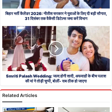
युवाओं
के
लिए
बिहार भर्ती कैलेंडर 2026: नीतीश सरकार ने युवाओं के लिए दी बड़ी सौगात,
दी
31 दिसंबर तक वैकेंसी डिटेल्स जमा करें विभाग
बड़ी
Smriti
सौगात,
Palash
31
Wedding:
दिसंबर
जल्द
तक
होगी
वैकेंसी
शादी,
डिटेल्स
अफवाहों
जमा
के
करें
बीच
विभाग
पलाश
Smriti Palash Wedding: जल्द होगी शादी, अफवाहों के बीच पलाश
की
की मां ने तोड़ी चुप्पी, बोलीं- सब ठीक हो जाएगा
मां
ने
Related Articles
तोड़ी
चुप्पी,
बोलीं-