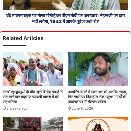
पीएम
राहत
मोदी
पर
वंदे मातरम बहस पर गौरव गोगोई का पीएम मोदी पर पलटवार: नेहरूजी पर दाग
पलटवार:
नहीं लगेगा, 1942 में आपके पूर्वज कहां थे?
नेहरूजी
पर
Related Articles
दाग
नहीं
लगेगा,
1942
में
आपके
पूर्वज
कहां
थे?
लाखों श्रद्धालुओं के बीच श्री विनोद तावड़े ने
फायरिंग मामले में खान सर को अंतरिम राहत,
संत ज्ञानेश्वर महाराज पालखी यात्रा में की
गिरफ्तारी पर फिलहाल रोक; सुरक्षा गार्डों की
सहभागिता
जमानत पर भी फैसला लंबित
3 weeks ago
June 9, 2026