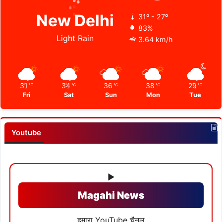
New Delhi
31º - 27º
83%
Light Rain
3.64 km/h
31
34
36
38
29
℃
℃
℃
℃
℃
Fri
Sat
Sun
Mon
Tue
Youtube
▶
Magahi News
हमारा YouTube चैनल