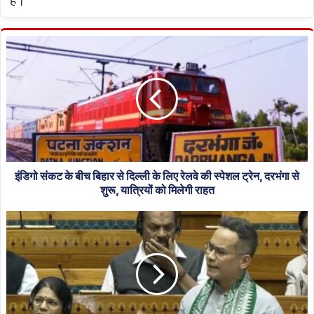
हैं।
इंडिगो
संकट
के
बीच
बिहार
से
दिल्ली
के
लिए
रेलवे
इंडिगो संकट के बीच बिहार से दिल्ली के लिए रेलवे की स्पेशल ट्रेन, दरभंगा से
की
शुरू, यात्रियों को मिलेगी राहत
स्पेशल
वंदे
ट्रेन,
मातरम
दरभंगा
बहस
से
पर
शुरू,
गौरव
यात्रियों
गोगोई
को
का
मिलेगी