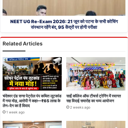
जून
फैसला
को
लंबित
पटना
के
NEET UG Re-Exam 2026: 21 जून को पटना के सभी कोचिंग
सभी
संस्थान रहेंगे बंद, 95 केंद्रों पर होगी परीक्षा
कोचिंग
संस्थान
Related Articles
रहेंगे
बंद,
95
केंद्रों
पर
होगी
परीक्षा
चंदेश्वर एंड सन्स पेट्रोल पंप कथित लूटकांड
साईं कॉलेज ऑफ टीचर्स ट्रेनिंग में स्वागत
में नया मोड़, आरोपी ने कहा—₹65 लाख के
सह विदाई समारोह का भव्य आयोजन
लेन-देन का है विवाद
2 weeks ago
1 week ago