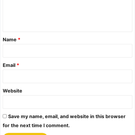
m
e
n
t
*
Name
*
Email
*
Website
Save my name, email, and website in this browser
for the next time I comment.