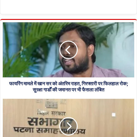
फायरिंग
मामले
में
खान
सर
को
अंतरिम
राहत,
गिरफ्तारी
पर
फायरिंग मामले में खान सर को अंतरिम राहत, गिरफ्तारी पर फिलहाल रोक;
फिलहाल
सुरक्षा गार्डों की जमानत पर भी फैसला लंबित
रोक;
NEET
सुरक्षा
UG
गार्डों
Re-
की
Exam
जमानत
2026:
पर
21
भी