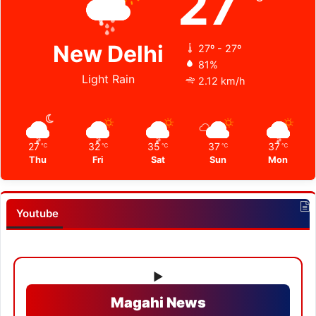
27
New Delhi
27º - 27º
81%
Light Rain
2.12 km/h
27
32
35
37
37
℃
℃
℃
℃
℃
Thu
Fri
Sat
Sun
Mon
Youtube
▶
Magahi News