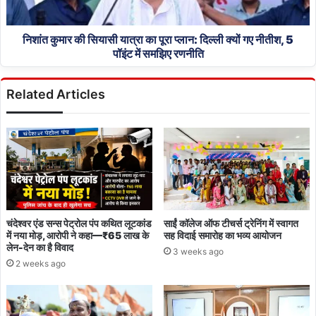
प्लान:
दिल्ली
क्यों
निशांत कुमार की सियासी यात्रा का पूरा प्लान: दिल्ली क्यों गए नीतीश, 5
गए
पॉइंट में समझिए रणनीति
नीतीश,
5
Related Articles
पॉइंट
में
समझिए
रणनीति
चंदेश्वर एंड सन्स पेट्रोल पंप कथित लूटकांड
साईं कॉलेज ऑफ टीचर्स ट्रेनिंग में स्वागत
में नया मोड़, आरोपी ने कहा—₹65 लाख के
सह विदाई समारोह का भव्य आयोजन
लेन-देन का है विवाद
3 weeks ago
2 weeks ago