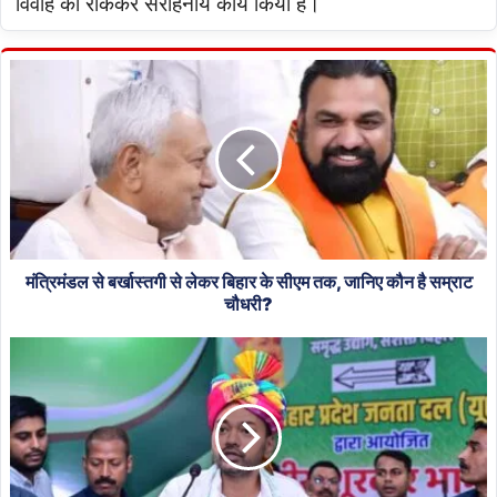
विवाह को रोककर सराहनीय कार्य किया है।
मंत्रिमंडल
से
बर्खास्तगी
से
लेकर
बिहार
के
सीएम
तक,
जानिए
मंत्रिमंडल से बर्खास्तगी से लेकर बिहार के सीएम तक, जानिए कौन है सम्राट
कौन
चौधरी?
है
निशांत
सम्राट
कुमार
चौधरी?
की
सियासी
यात्रा
का
पूरा