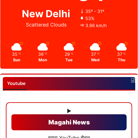
New Delhi
35º - 31º
53%
Scattered Clouds
3.96 km/h
35
36
29
37
37
℃
℃
℃
℃
℃
Sun
Mon
Tue
Wed
Thu
Youtube
▶
Magahi News
हमारा YouTube चैनल