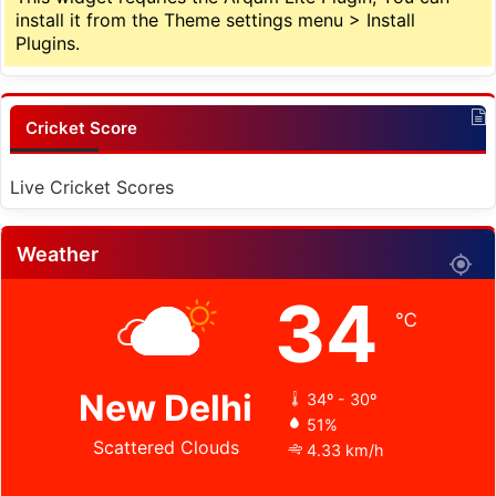
install it from the Theme settings menu > Install
Plugins.
Cricket Score
Live Cricket Scores
Weather
34
℃
New Delhi
34º - 30º
51%
Scattered Clouds
4.33 km/h