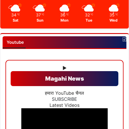
34
37
36
32
35
℃
℃
℃
℃
℃
Sat
Sun
Mon
Tue
Wed
Youtube
▶
Magahi News
हमारा YouTube चैनल
SUBSCRIBE
Latest Videos