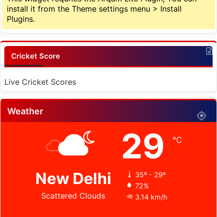
install it from the Theme settings menu > Install
Plugins.
Cricket Score
Live Cricket Scores
Weather
29
℃
New Delhi
35º - 29º
72%
Scattered Clouds
3.14 km/h