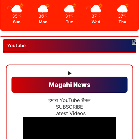
35
36
31
37
37
℃
℃
℃
℃
℃
Sun
Mon
Tue
Wed
Thu
Youtube
▶
Magahi News
हमारा YouTube चैनल
SUBSCRIBE
Latest Videos