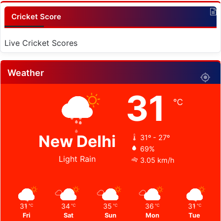
Cricket Score
Live Cricket Scores
Weather
31
℃
New Delhi
31º - 27º
69%
Light Rain
3.05 km/h
31
34
35
36
31
℃
℃
℃
℃
℃
Fri
Sat
Sun
Mon
Tue