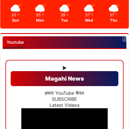
35
35
29
37
37
℃
℃
℃
℃
℃
Sun
Mon
Tue
Wed
Thu
Youtube
▶
Magahi News
हमारा YouTube चैनल
SUBSCRIBE
Latest Videos