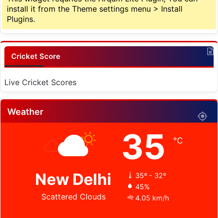
install it from the Theme settings menu > Install
Plugins.
Cricket Score
Live Cricket Scores
Weather
35
℃
New Delhi
35º - 32º
45%
Scattered Clouds
4.05 km/h