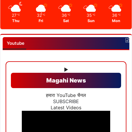
27
32
36
35
36
℃
℃
℃
℃
℃
Thu
Fri
Sat
Sun
Mon
Youtube
▶
Magahi News
हमारा YouTube चैनल
SUBSCRIBE
Latest Videos