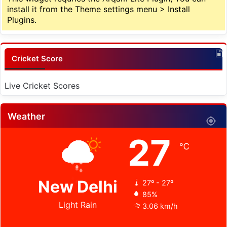
install it from the Theme settings menu > Install
Plugins.
Cricket Score
Live Cricket Scores
Weather
27
℃
New Delhi
27º - 27º
85%
Light Rain
3.06 km/h