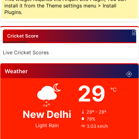
install it from the Theme settings menu > Install
Plugins.
Cricket Score
Live Cricket Scores
Weather
29
℃
New Delhi
29º - 28º
79%
Light Rain
3.03 km/h