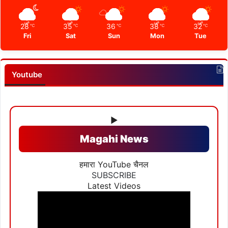
28
35
36
38
32
℃
℃
℃
℃
℃
Fri
Sat
Sun
Mon
Tue
Youtube
▶
Magahi News
हमारा YouTube चैनल
SUBSCRIBE
Latest Videos