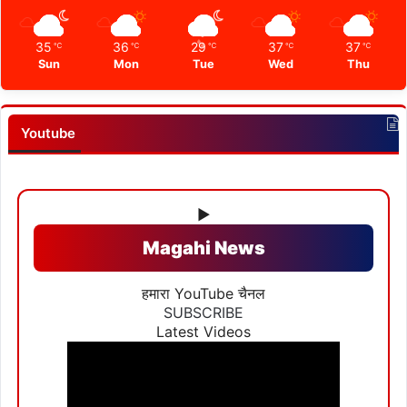
35
36
29
37
37
℃
℃
℃
℃
℃
Sun
Mon
Tue
Wed
Thu
Youtube
▶
Magahi News
हमारा YouTube चैनल
SUBSCRIBE
Latest Videos