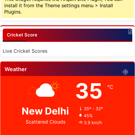
install it from the Theme settings menu > Install
Plugins.
Cricket Score
Live Cricket Scores
Weather
35
℃
New Delhi
35º - 32º
45%
Scattered Clouds
3.9 km/h