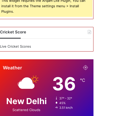
This widget requries the Arqam Lite Plugin, You can
install it from the Theme settings menu > Install
Plugins.
Cricket Score
Live Cricket Scores
Weather
36
℃
New Delhi
37º - 32º
45%
3.51 km/h
Scattered Clouds