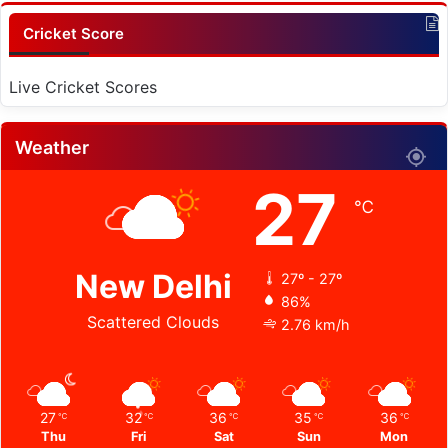
Cricket Score
Live Cricket Scores
Weather
27
℃
New Delhi
27º - 27º
86%
Scattered Clouds
2.76 km/h
27
32
36
35
36
℃
℃
℃
℃
℃
Thu
Fri
Sat
Sun
Mon