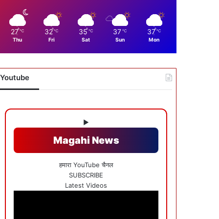
27
32
35
37
37
℃
℃
℃
℃
℃
Thu
Fri
Sat
Sun
Mon
Youtube
▶
Magahi News
हमारा YouTube चैनल
SUBSCRIBE
Latest Videos