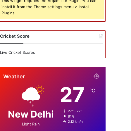
This widget requries the Arqam Lite Plugin, You can
install it from the Theme settings menu > Install
Plugins.
Cricket Score
Live Cricket Scores
Weather
27
℃
New Delhi
27º - 27º
81%
2.12 km/h
Light Rain