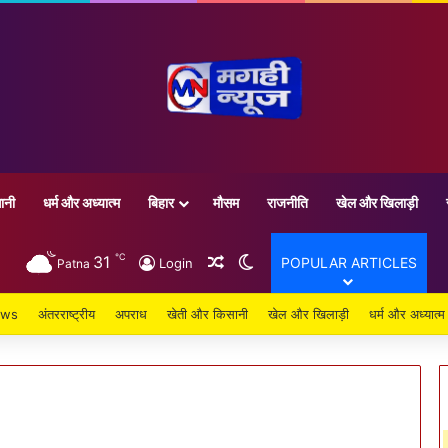
ानी
धर्म और अध्यात्म
बिहार
मौसम
राजनीति
खेल और खिलाड़ी
℃
31
Random Article
Switch skin
POPULAR ARTICLES
Login
Patna
ews
अंतरराष्ट्रीय
अपराध
खेती और किसानी
खेल और खिलाड़ी
धर्म और अध्यात्म