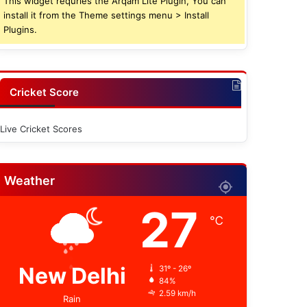
This widget requries the Arqam Lite Plugin, You can
install it from the Theme settings menu > Install
Plugins.
Cricket Score
Live Cricket Scores
Weather
27
℃
New Delhi
31º - 26º
84%
2.59 km/h
Rain