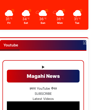
31
34
36
36
31
℃
℃
℃
℃
℃
Fri
Sat
Sun
Mon
Tue
Youtube
▶
Magahi News
हमारा YouTube चैनल
SUBSCRIBE
Latest Videos