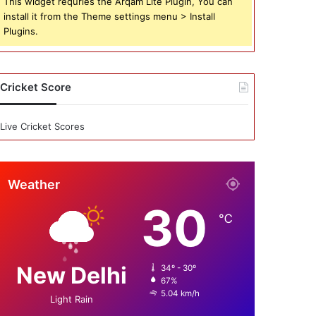
This widget requries the Arqam Lite Plugin, You can
install it from the Theme settings menu > Install
Plugins.
Cricket Score
Live Cricket Scores
Weather
30
℃
New Delhi
34º - 30º
67%
5.04 km/h
Light Rain