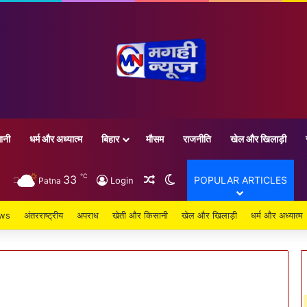
ानी
धर्म और अध्यात्म
बिहार
मौसम
राजनीति
खेल और खिलाड़ी
℃
33
Random Article
Switch skin
POPULAR ARTICLES
Login
Patna
ews
अंतरराष्ट्रीय
अपराध
खेती और किसानी
खेल और खिलाड़ी
धर्म और अध्यात्म