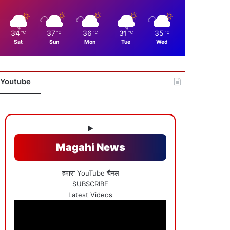
34
37
36
31
35
℃
℃
℃
℃
℃
Sat
Sun
Mon
Tue
Wed
Youtube
▶
Magahi News
हमारा YouTube चैनल
SUBSCRIBE
Latest Videos