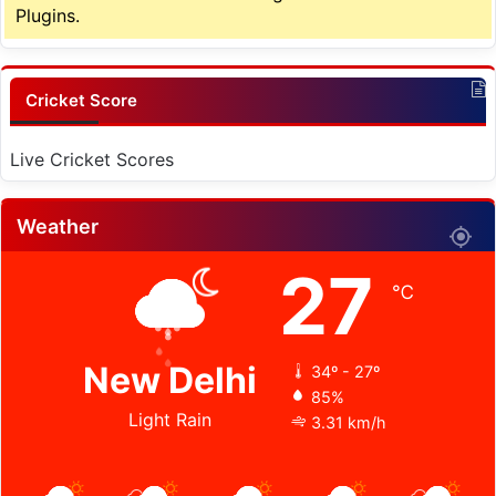
Plugins.
Cricket Score
Live Cricket Scores
Weather
27
℃
New Delhi
34º - 27º
85%
Light Rain
3.31 km/h