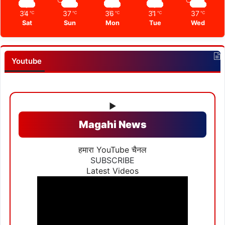
34
37
36
31
37
℃
℃
℃
℃
℃
Sat
Sun
Mon
Tue
Wed
Youtube
▶
Magahi News
हमारा YouTube चैनल
SUBSCRIBE
Latest Videos