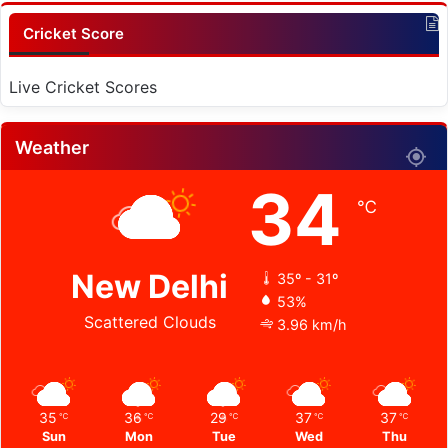
Cricket Score
Live Cricket Scores
Weather
34
℃
New Delhi
35º - 31º
53%
Scattered Clouds
3.96 km/h
35
36
29
37
37
℃
℃
℃
℃
℃
Sun
Mon
Tue
Wed
Thu